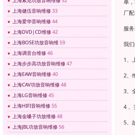
上海索尼功放音响维修
52
单，
上海健伍音响维修
33
厂配
上海爱华音响维修
44
服务
上海DVD|CD维修
42
上海BOSE功放音响维
59
我们
上海调音台维修
46
1、
上海步步高功放音响维修
47
上海EAW音响维修
40
2、
上海CAV功放音响维修
48
3、
上海LG音响维修
45
上海HIFI音响维修
55
4 
上海金嗓子功放维修
48
5、
上海JBL功放音响维修
56