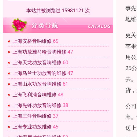
事先
本站共被浏览过 15981121 次
地维
更关
上海安桥音响维修
65
苹果
上海功放雅马哈音响维修
47
用公
上海天龙功放音响维修
60
25
上海马兰士功放音响维修
47
去。
上海山水功放音响维修
61
货，
上海飞利浦音响维修
48
上海先锋功放音响维修
38
公司
上海三洋音响维修
37
率。
上海专业功放维修
45
送上