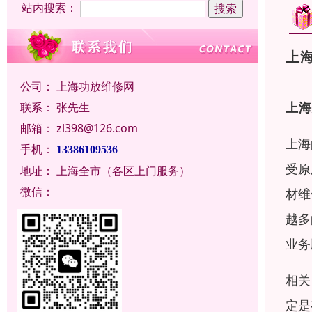
站内搜索：
上
公司：
上海功放维修网
上海
联系：
张先生
邮箱：
zl398@126.com
上海
手机：
13386109536
受原
地址：
上海全市（各区上门服务）
微信：
材维
越多
业务
相关
定是