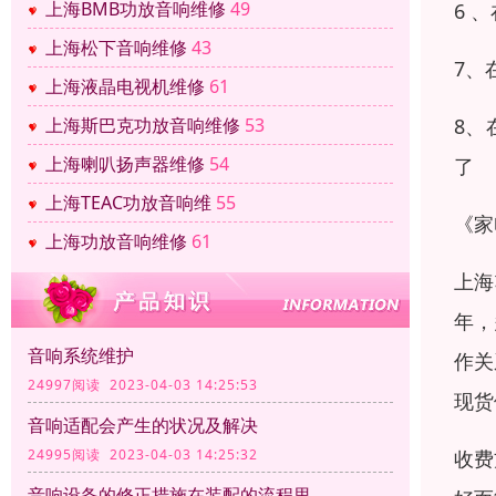
上海BMB功放音响维修
49
6 
上海松下音响维修
43
7、
上海液晶电视机维修
61
8、
上海斯巴克功放音响维修
53
上海喇叭扬声器维修
54
了
上海TEAC功放音响维
55
《家
上海功放音响维修
61
上海
年，
音响系统维护
作关
24997阅读 2023-04-03 14:25:53
现货
音响适配会产生的状况及解决
收费
24995阅读 2023-04-03 14:25:32
音响设备的修正措施在装配的流程里