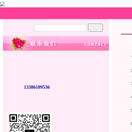
首页
产
站内搜索：
公司：
上海功放维修网
联系：
张先生
邮箱：
zl398@126.com
手机：
13386109536
地址：
上海全市（各区上门服务）
微信：