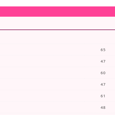
有答
联系我们
您所在的位置：
首页
> 产品
信息条数
65
47
60
47
61
48