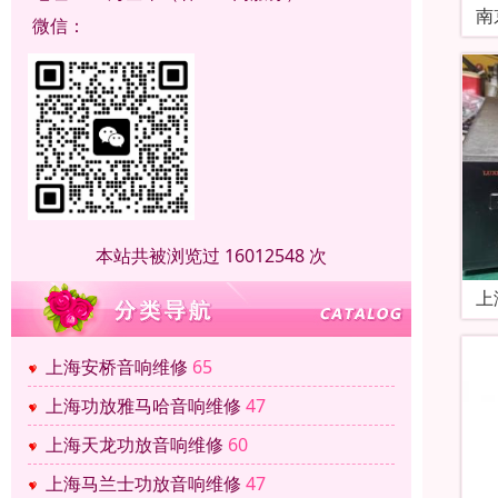
南
微信：
本站共被浏览过 16012548 次
上
上海安桥音响维修
65
上海功放雅马哈音响维修
47
上海天龙功放音响维修
60
上海马兰士功放音响维修
47