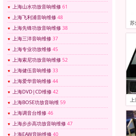
上海山水功放音响维修
61
上海飞利浦音响维修
48
苏
上海先锋功放音响维修
38
上海三洋音响维修
37
上海专业功放维修
45
上海索尼功放音响维修
52
上海健伍音响维修
33
上海爱华音响维修
44
上海DVD|CD维修
42
上
上海BOSE功放音响维
59
上海调音台维修
46
上海步步高功放音响维修
47
上海EAW音响维修
40