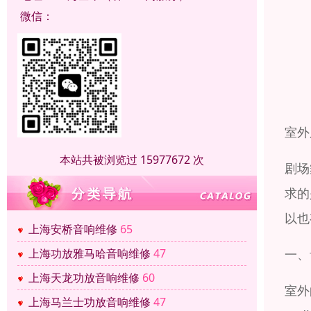
微信：
室外
本站共被浏览过 15977672 次
剧场
求的
以也
上海安桥音响维修
65
一、
上海功放雅马哈音响维修
47
上海天龙功放音响维修
60
室外
上海马兰士功放音响维修
47