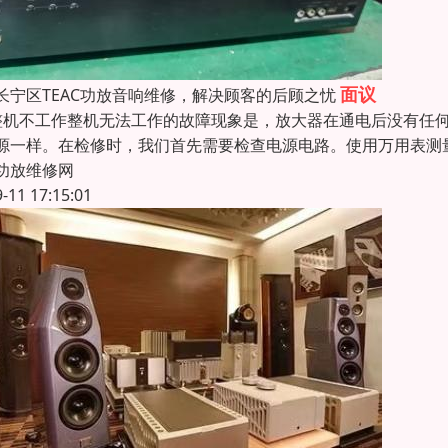
面议
长宁区TEAC功放音响维修，解决顾客的后顾之忧
整机不工作整机无法工作的故障现象是，放大器在通电后没有任
源一样。在检修时，我们首先需要检查电源电路。使用万用表测
功放维修网
9-11 17:15:01