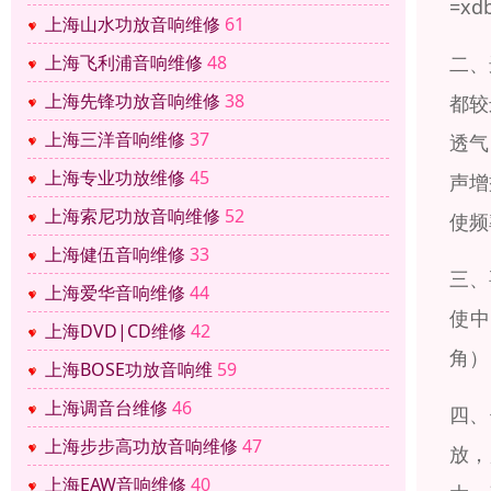
=x
上海山水功放音响维修
61
二、
上海飞利浦音响维修
48
上海先锋功放音响维修
38
都较
上海三洋音响维修
37
透气
上海专业功放维修
45
声增
上海索尼功放音响维修
52
使频
上海健伍音响维修
33
三、
上海爱华音响维修
44
使中
上海DVD|CD维修
42
角）
上海BOSE功放音响维
59
上海调音台维修
46
四、
上海步步高功放音响维修
47
放，
上海EAW音响维修
40