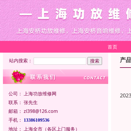
首页
产
站内搜索：
公司：
上海功放维修网
202
联系：
张先生
邮箱：
zl398@126.com
手机：
13386109536
地址：
上海全市（各区上门服务）