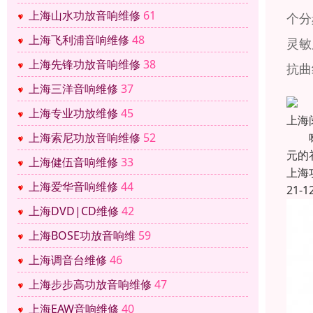
上海山水功放音响维修
61
个分
上海飞利浦音响维修
48
灵敏
上海先锋功放音响维修
38
抗曲
上海三洋音响维修
37
上海专业功放维修
45
上海
喇叭
上海索尼功放音响维修
52
元的
上海健伍音响维修
33
上海
上海爱华音响维修
44
21-1
上海DVD|CD维修
42
上海BOSE功放音响维
59
上海调音台维修
46
上海步步高功放音响维修
47
上海EAW音响维修
40