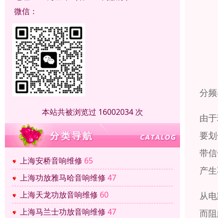
微信：
分频
本站共被浏览过 16002034 次
由于
要划
带信
上海安桥音响维修
65
产生
上海功放雅马哈音响维修
47
上海天龙功放音响维修
60
从电
上海马兰士功放音响维修
47
而阻