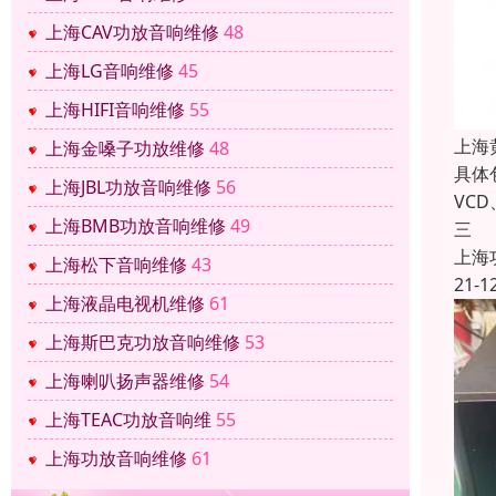
上海CAV功放音响维修
48
上海LG音响维修
45
上海HIFI音响维修
55
上海
上海金嗓子功放维修
48
具体
上海JBL功放音响维修
56
VC
上海BMB功放音响维修
49
三
上海
上海松下音响维修
43
21-1
上海液晶电视机维修
61
上海斯巴克功放音响维修
53
上海喇叭扬声器维修
54
上海TEAC功放音响维
55
上海功放音响维修
61