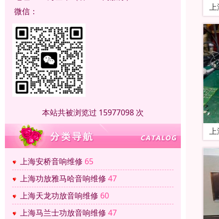
上
微信：
本站共被浏览过 15977098 次
上
上海安桥音响维修
65
上海功放雅马哈音响维修
47
上海天龙功放音响维修
60
上海马兰士功放音响维修
47