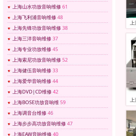
上海山水功放音响维修
61
上海飞利浦音响维修
48
上
上海先锋功放音响维修
38
上海三洋音响维修
37
上海专业功放维修
45
上海索尼功放音响维修
52
上海健伍音响维修
33
上海爱华音响维修
44
上海DVD|CD维修
42
上
上海BOSE功放音响维
59
上海调音台维修
46
上海步步高功放音响维修
47
上海EAW音响维修
40