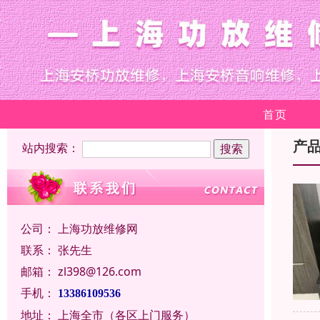
首页
产
站内搜索：
公司：
上海功放维修网
联系：
张先生
邮箱：
zl398@126.com
手机：
13386109536
地址：
上海全市（各区上门服务）