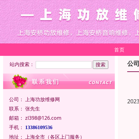
首页
公
站内搜索：
公司：
上海功放维修网
202
联系：
张先生
邮箱：
zl398@126.com
手机：
13386109536
地址：
上海全市（各区上门服务）