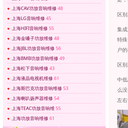
上海CAV功放音响维修
48
区别
上海LG音响维修
45
上海HIFI音响维修
55
集成
上海金嗓子功放维修
48
特殊
上海JBL功放音响维修
56
户的
上海BMB功放音响维修
49
区别
上海松下音响维修
43
上海液晶电视机维修
61
中低
上海斯巴克功放音响维修
53
么没
上海喇叭扬声器维修
54
左右
上海TEAC功放音响维
55
上海功放音响维修
61