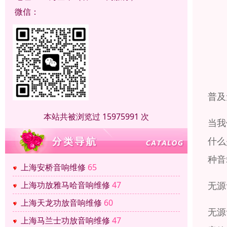
微信：
普及
本站共被浏览过 15975991 次
当我
什么
种音
上海安桥音响维修
65
无源
上海功放雅马哈音响维修
47
上海天龙功放音响维修
60
无源
上海马兰士功放音响维修
47