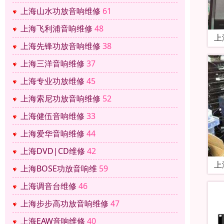
上海山水功放音响维修
61
上海飞利浦音响维修
48
上
上海先锋功放音响维修
38
上海三洋音响维修
37
上海专业功放维修
45
上海索尼功放音响维修
52
上海健伍音响维修
33
上海爱华音响维修
44
上海DVD|CD维修
42
上
上海BOSE功放音响维
59
上海调音台维修
46
上海步步高功放音响维修
47
上海EAW音响维修
40