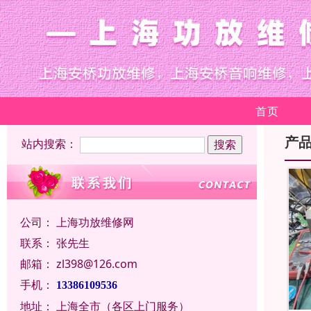
首页
产
站内搜索：
公司：
上海功放维修网
联系：
张先生
邮箱：
zl398@126.com
手机：
13386109536
地址：
上海全市（各区上门服务）