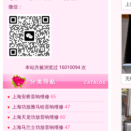
上
微信：
本站共被浏览过 16010094 次
无
上海安桥音响维修
65
上海功放雅马哈音响维修
47
上海天龙功放音响维修
60
上海马兰士功放音响维修
47