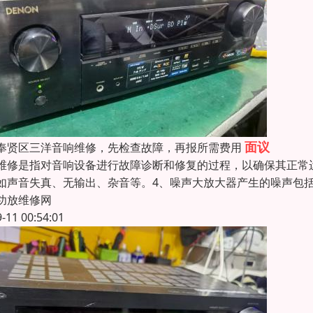
面议
奉贤区三洋音响维修，先检查故障，再报所需费用
维修是指对音响设备进行故障诊断和修复的过程，以确保其正常
如声音失真、无输出、杂音等。4、噪声大放大器产生的噪声包
功放维修网
9-11 00:54:01