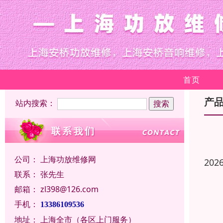
首页
产
站内搜索：
公司：
上海功放维修网
202
联系：
张先生
邮箱：
zl398@126.com
手机：
13386109536
地址：
上海全市（各区上门服务）