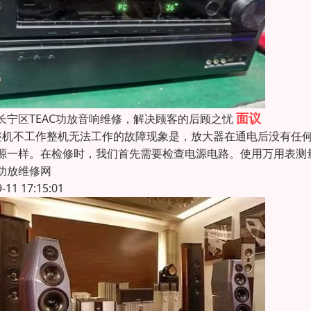
面议
长宁区TEAC功放音响维修，解决顾客的后顾之忧
整机不工作整机无法工作的故障现象是，放大器在通电后没有任
源一样。在检修时，我们首先需要检查电源电路。使用万用表测
功放维修网
9-11 17:15:01