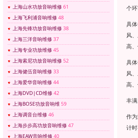
上海山水功放音响维修
61
个环
上海飞利浦音响维修
48
具体
上海先锋功放音响维修
38
风、
上海三洋音响维修
37
高、
上海专业功放维修
45
上海索尼功放音响维修
52
具体
上海健伍音响维修
33
风、
上海爱华音响维修
44
高、
上海DVD|CD维修
42
丰满
上海BOSE功放音响维
59
上海调音台维修
46
作为
上海步步高功放音响维修
47
计时
上海EAW音响维修
40