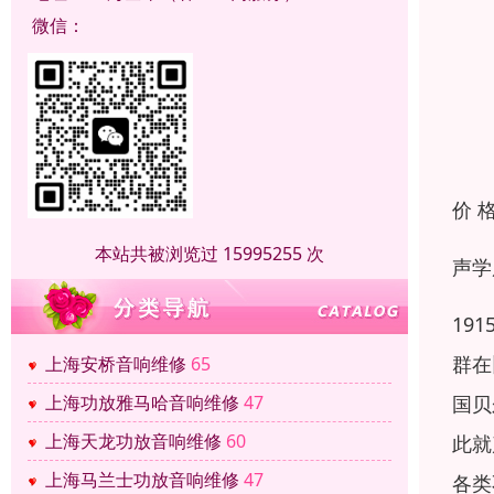
微信：
价 
本站共被浏览过 15995255 次
声学
19
群在
上海安桥音响维修
65
国贝
上海功放雅马哈音响维修
47
上海天龙功放音响维修
60
此就
上海马兰士功放音响维修
47
各类