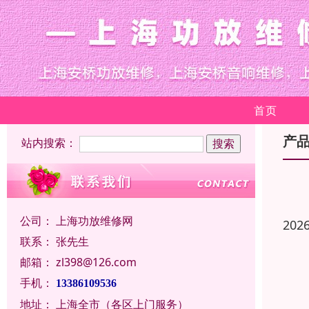
首页
产
站内搜索：
公司：
上海功放维修网
202
联系：
张先生
邮箱：
zl398@126.com
手机：
13386109536
地址：
上海全市（各区上门服务）