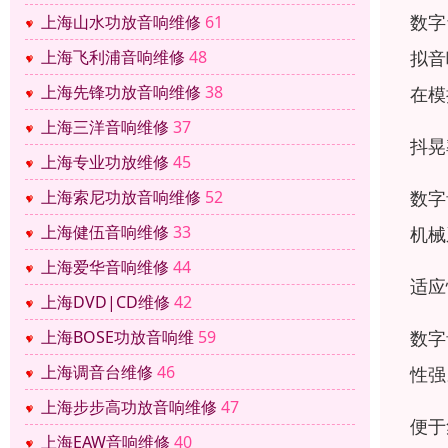
数字
上海山水功放音响维修
61
拟音
上海飞利浦音响维修
48
上海先锋功放音响维修
38
在模
上海三洋音响维修
37
抖晃
上海专业功放维修
45
数字
上海索尼功放音响维修
52
上海健伍音响维修
33
机械
上海爱华音响维修
44
适应
上海DVD|CD维修
42
数字
上海BOSE功放音响维
59
上海调音台维修
46
性强
上海步步高功放音响维修
47
便于
上海EAW音响维修
40