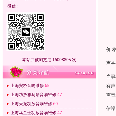
微信：
价 
本站共被浏览过 16008805 次
声学
当森
有声
上海安桥音响维修
65
声音
上海功放雅马哈音响维修
47
上海天龙功放音响维修
60
信噪
上海马兰士功放音响维修
47