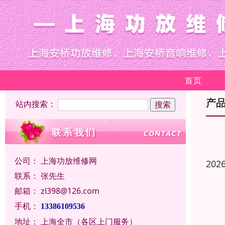
首页
产
站内搜索：
公司：
上海功放维修网
202
联系：
张先生
邮箱：
zl398@126.com
手机：
13386109536
地址：
上海全市（各区上门服务）