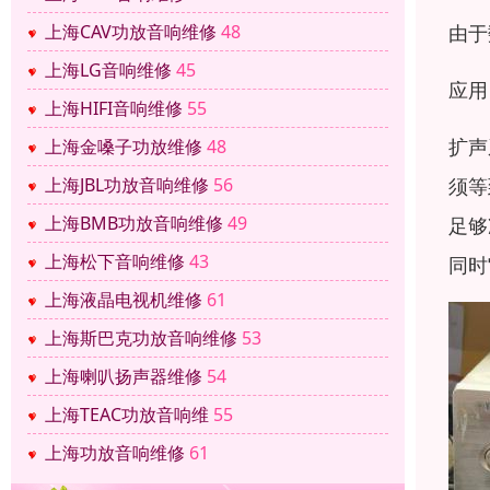
由于
上海CAV功放音响维修
48
上海LG音响维修
45
应用
上海HIFI音响维修
55
扩声
上海金嗓子功放维修
48
须等
上海JBL功放音响维修
56
上海BMB功放音响维修
49
足够
上海松下音响维修
43
同时
上海液晶电视机维修
61
上海斯巴克功放音响维修
53
上海喇叭扬声器维修
54
上海TEAC功放音响维
55
上海功放音响维修
61