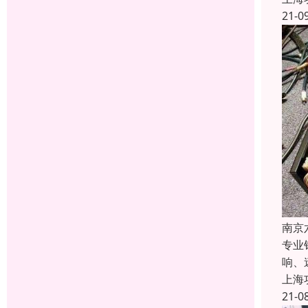
21-0
南京
专业
响、
上海
21-0