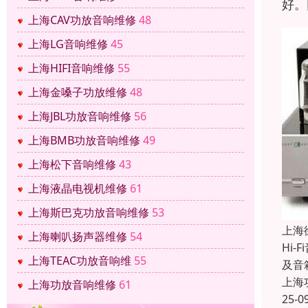
好。
上海CAV功放音响维修
48
上海LG音响维修
45
上海HIFI音响维修
55
上海金嗓子功放维修
48
上海JBL功放音响维修
56
上海BMB功放音响维修
49
上海松下音响维修
43
上海液晶电视机维修
61
上海斯巴克功放音响维修
53
上海
上海喇叭扬声器维修
54
Hi
上海TEAC功放音响维
55
及音
上海
上海功放音响维修
61
25-0