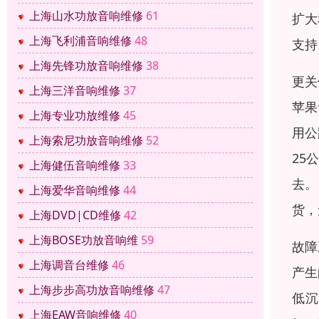
上海山水功放音响维修
61
扩大
上海飞利浦音响维修
48
支持
上海先锋功放音响维修
38
更关
上海三洋音响维修
37
苹果
上海专业功放维修
45
用公
上海索尼功放音响维修
52
25
上海健伍音响维修
33
去。
上海爱华音响维修
44
货，
上海DVD|CD维修
42
上海BOSE功放音响维
59
故障
上海调音台维修
46
产生
上海步步高功放音响维修
47
低沉
上海EAW音响维修
40