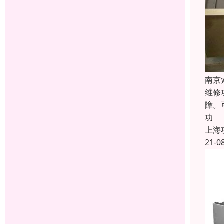
南京
维修
障。
功
上海
21-0