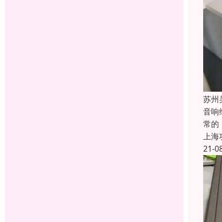
苏州
音响
常的
上海
21-0