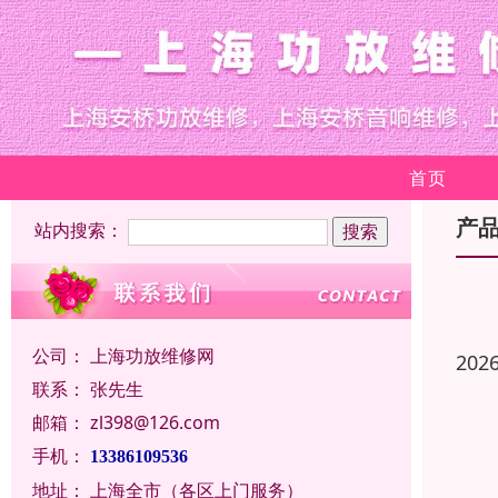
首页
产
站内搜索：
公司：
上海功放维修网
202
联系：
张先生
邮箱：
zl398@126.com
手机：
13386109536
地址：
上海全市（各区上门服务）