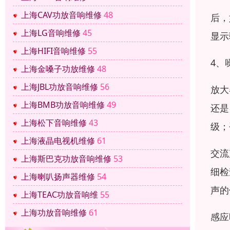
上海CAV功放音响维修
48
后，
上海LG音响维修
45
显示
上海HIFI音响维修
55
4、
上海金嗓子功放维修
48
上海JBL功放音响维修
56
放大
上海BMB功放音响维修
49
还是
上海松下音响维修
43
级；
上海液晶电视机维修
61
交流
上海斯巴克功放音响维修
53
细检
上海喇叭扬声器维修
54
声的
上海TEAC功放音响维
55
上海功放音响维修
61
感应