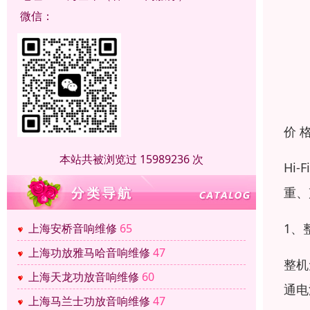
微信：
价 
本站共被浏览过 15989236 次
Hi
重、
1、
上海安桥音响维修
65
上海功放雅马哈音响维修
47
整机
上海天龙功放音响维修
60
通电
上海马兰士功放音响维修
47