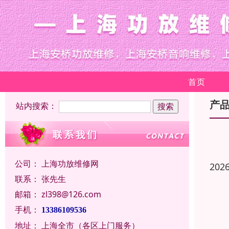
首页
产
站内搜索：
公司：
上海功放维修网
202
联系：
张先生
邮箱：
zl398@126.com
手机：
13386109536
地址：
上海全市（各区上门服务）