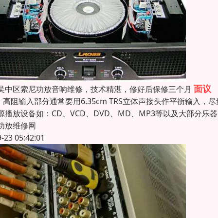
面议
吴中区索尼功放音响维修，技术精湛，修好后保修三个月
S：高阻输入部分通常要用6.35cm TRS立体声接头作平衡输入，尽
源播放设备如：CD、VCD、DVD、MD、MP3等以及大部分
功放维修网
9-23 05:42:01