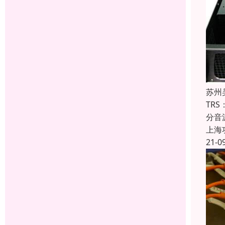
苏州
TR
分音
上海
21-0