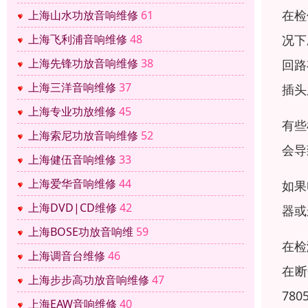
在检
上海山水功放音响维修
61
况下
上海飞利浦音响维修
48
上海先锋功放音响维修
38
回路
上海三洋音响维修
37
插头
上海专业功放维修
45
有些
上海索尼功放音响维修
52
会导
上海健伍音响维修
33
上海爱华音响维修
44
如果
上海DVD|CD维修
42
器或
上海BOSE功放音响维
59
在检
上海调音台维修
46
在断
上海步步高功放音响维修
47
78
上海EAW音响维修
40