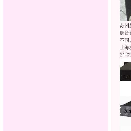
苏州
调音
不同
上海
21-0