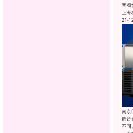
音圈
上海
21-1
南京
调音
不同