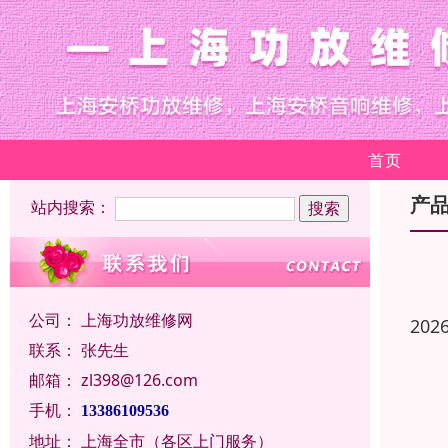
首页
产
站内搜索：
公司：
上海功放维修网
202
联系：
张先生
邮箱：
zl398@126.com
手机：
13386109536
地址：
上海全市（各区上门服务）