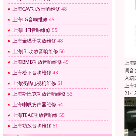
上海CAV功放音响维修
48
上海LG音响维修
45
上海HIFI音响维修
55
上海金嗓子功放维修
48
上海JBL功放音响维修
56
上海BMB功放音响维修
49
上海
调音
上海松下音响维修
43
入端
上海液晶电视机维修
61
上海
21-1
上海斯巴克功放音响维修
53
上海喇叭扬声器维修
54
上海TEAC功放音响维
55
上海功放音响维修
61