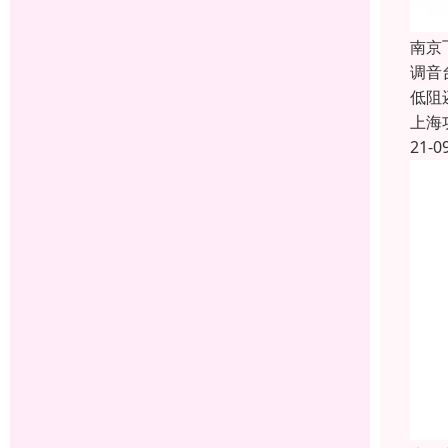
南京
调音
低阻
上海
21-0