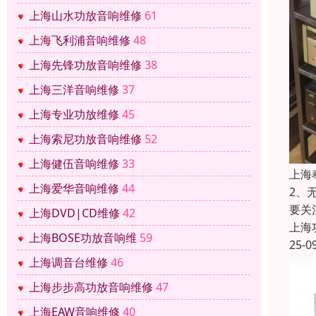
上海山水功放音响维修
61
上海飞利浦音响维修
48
上海先锋功放音响维修
38
上海三洋音响维修
37
上海专业功放维修
45
上海索尼功放音响维修
52
上海健伍音响维修
33
上海
上海爱华音响维修
44
2、
要关
上海DVD|CD维修
42
上海
上海BOSE功放音响维
59
25-0
上海调音台维修
46
上海步步高功放音响维修
47
上海EAW音响维修
40