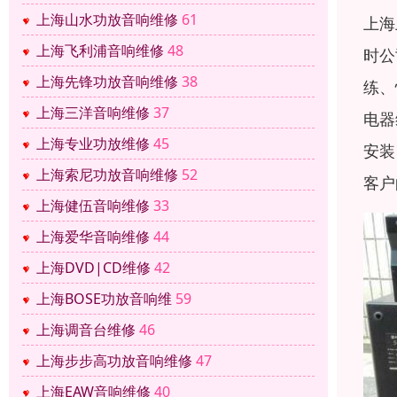
上海山水功放音响维修
61
上海
上海飞利浦音响维修
48
时公
上海先锋功放音响维修
38
练、
上海三洋音响维修
37
电器
上海专业功放维修
45
安装
上海索尼功放音响维修
52
客户
上海健伍音响维修
33
上海爱华音响维修
44
上海DVD|CD维修
42
上海BOSE功放音响维
59
上海调音台维修
46
上海步步高功放音响维修
47
上海EAW音响维修
40