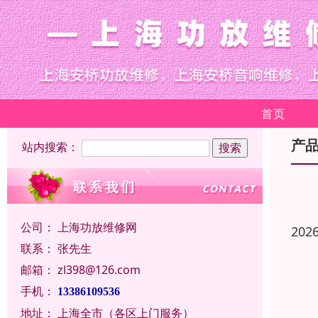
首页
产
站内搜索：
公司：
上海功放维修网
202
联系：
张先生
邮箱：
zl398@126.com
手机：
13386109536
地址：
上海全市（各区上门服务）