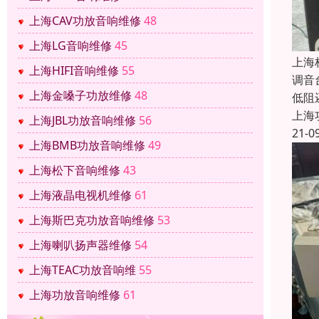
上海CAV功放音响维修
48
上海LG音响维修
45
上海
上海HIFI音响维修
55
调音
上海金嗓子功放维修
48
低阻
上海
上海JBL功放音响维修
56
21-0
上海BMB功放音响维修
49
上海松下音响维修
43
上海液晶电视机维修
61
上海斯巴克功放音响维修
53
上海喇叭扬声器维修
54
上海TEAC功放音响维
55
上海功放音响维修
61