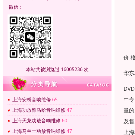
微信：
价 
本站共被浏览过 16005236 次
华东
DV
中专
上海安桥音响维修
65
量的
上海功放雅马哈音响维修
47
上海天龙功放音响维修
60
及售
上海马兰士功放音响维修
47
上海