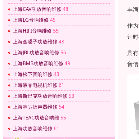
丰满
上海CAV功放音响维修
48
上海LG音响维修
45
作为
上海HIFI音响维修
55
计时
上海金嗓子功放维修
48
具有
上海JBL功放音响维修
56
上海BMB功放音响维修
49
音信
上海松下音响维修
43
上海液晶电视机维修
61
上海斯巴克功放音响维修
53
上海喇叭扬声器维修
54
上海TEAC功放音响维
55
上海功放音响维修
61