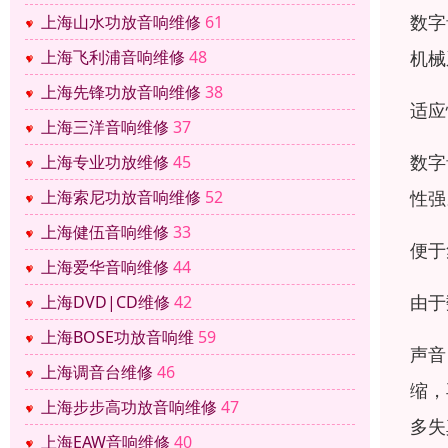
数字
上海山水功放音响维修
61
机械
上海飞利浦音响维修
48
上海先锋功放音响维修
38
适应
上海三洋音响维修
37
数字
上海专业功放维修
45
性强
上海索尼功放音响维修
52
上海健伍音响维修
33
便于
上海爱华音响维修
44
由于
上海DVD|CD维修
42
上海BOSE功放音响维
59
声音
上海调音台维修
46
缩，
上海步步高功放音响维修
47
多失
上海EAW音响维修
40