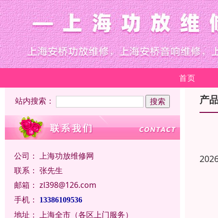
首页
产
站内搜索：
公司：
上海功放维修网
202
联系：
张先生
邮箱：
zl398@126.com
手机：
13386109536
地址：
上海全市（各区上门服务）