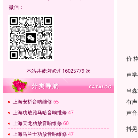
微信：
价 
本站共被浏览过 16025779 次
声学
当森
有声
上海安桥音响维修
65
声音
上海功放雅马哈音响维修
47
上海天龙功放音响维修
60
抖晃
上海马兰士功放音响维修
47