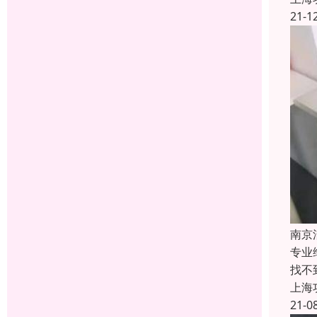
21-1
南京
专业
找不
上海
21-0