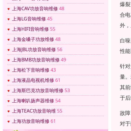
爆裂
上海CAV功放音响维修
48
合电
上海LG音响维修
45
外，
上海HIFI音响维修
55
上海金嗓子功放维修
48
白噪
上海JBL功放音响维修
56
性能
上海BMB功放音响维修
49
针对
上海松下音响维修
43
量。
上海液晶电视机维修
61
其前
上海斯巴克功放音响维修
53
于后
上海喇叭扬声器维修
54
上海TEAC功放音响维
55
故障
上海功放音响维修
61
对于