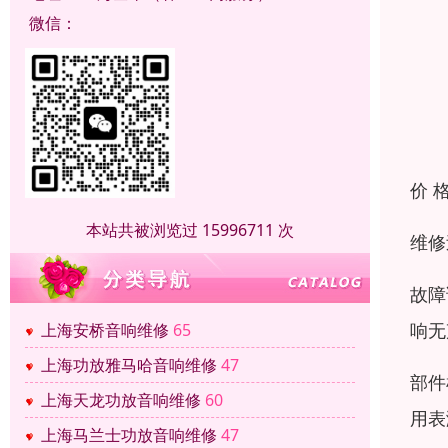
微信：
价 
本站共被浏览过 15996711 次
维修
‌故
响无
上海安桥音响维修
65
上海功放雅马哈音响维修
47
‌部
上海天龙功放音响维修
60
用表
上海马兰士功放音响维修
47