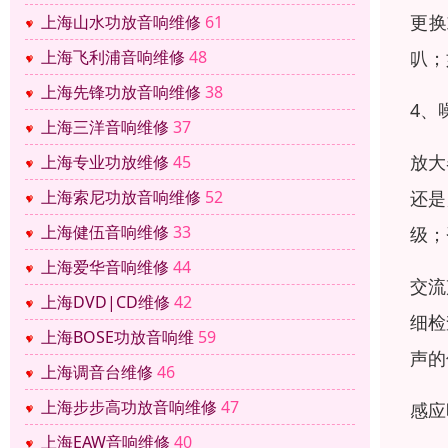
‌更
上海山水功放音响维修
61
叭；
上海飞利浦音响维修
48
上海先锋功放音响维修
38
4、
上海三洋音响维修
37
放大
上海专业功放维修
45
还是
上海索尼功放音响维修
52
上海健伍音响维修
33
级；
上海爱华音响维修
44
交流
上海DVD|CD维修
42
细检
上海BOSE功放音响维
59
声的
上海调音台维修
46
上海步步高功放音响维修
47
感应
上海EAW音响维修
40