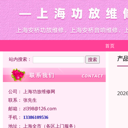
首页
产
站内搜索：
公司：
上海功放维修网
202
联系：
张先生
邮箱：
zl398@126.com
手机：
13386109536
地址：
上海全市（各区上门服务）